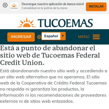
Descargue nuestra aplicación de banca móvil
INSTALAR
Comodidad en la palma de tu mano
Saltar
Saltar
¿Qué
al
al
podemos
contenido
inicio
ayudarle
de
Español
INGRESAR
MENÚ
a
sesión
English
encontrar?
Está a punto de abandonar el
de
banca
sitio web de Tucoemas Federal
web
Credit Union.
Está abandonando nuestro sitio web y accediendo a
un sitio web alternativo que no operamos. El sitio
web de la Cooperativa de Crédito Federal Tucoemas
no respalda ni garantiza los productos, la
información ni las recomendaciones de proveedores
externos ni de sitios web enlazados.