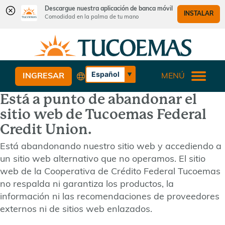
Descargue nuestra aplicación de banca móvil
INSTALAR
Comodidad en la palma de tu mano
Saltar
Saltar
¿Qué
al
al
podemos
contenido
inicio
ayudarle
de
Español
INGRESAR
MENÚ
a
sesión
English
encontrar?
Está a punto de abandonar el
de
banca
sitio web de Tucoemas Federal
web
Credit Union.
Está abandonando nuestro sitio web y accediendo a
un sitio web alternativo que no operamos. El sitio
web de la Cooperativa de Crédito Federal Tucoemas
no respalda ni garantiza los productos, la
información ni las recomendaciones de proveedores
externos ni de sitios web enlazados.