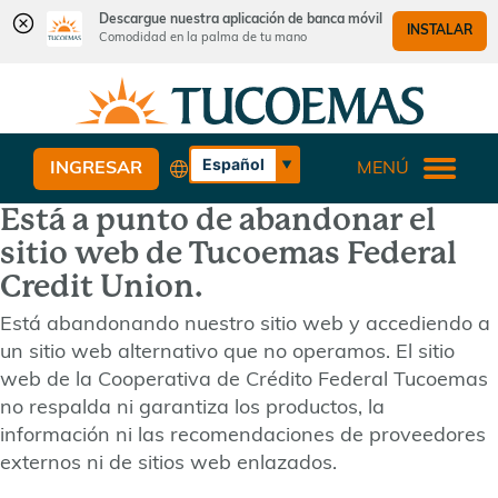
Descargue nuestra aplicación de banca móvil
INSTALAR
Comodidad en la palma de tu mano
Saltar
Saltar
¿Qué
al
al
podemos
contenido
inicio
ayudarle
de
Español
INGRESAR
MENÚ
a
sesión
English
encontrar?
Está a punto de abandonar el
de
banca
sitio web de Tucoemas Federal
web
Credit Union.
Está abandonando nuestro sitio web y accediendo a
un sitio web alternativo que no operamos. El sitio
web de la Cooperativa de Crédito Federal Tucoemas
no respalda ni garantiza los productos, la
información ni las recomendaciones de proveedores
externos ni de sitios web enlazados.