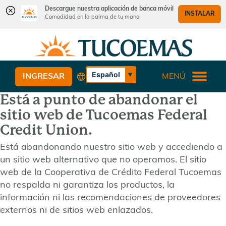
Descargue nuestra aplicación de banca móvil
INSTALAR
Comodidad en la palma de tu mano
Saltar
Saltar
¿Qué
al
al
podemos
contenido
inicio
ayudarle
de
Español
INGRESAR
MENÚ
a
sesión
English
encontrar?
Está a punto de abandonar el
de
banca
sitio web de Tucoemas Federal
web
Credit Union.
Está abandonando nuestro sitio web y accediendo a
un sitio web alternativo que no operamos. El sitio
web de la Cooperativa de Crédito Federal Tucoemas
no respalda ni garantiza los productos, la
información ni las recomendaciones de proveedores
externos ni de sitios web enlazados.