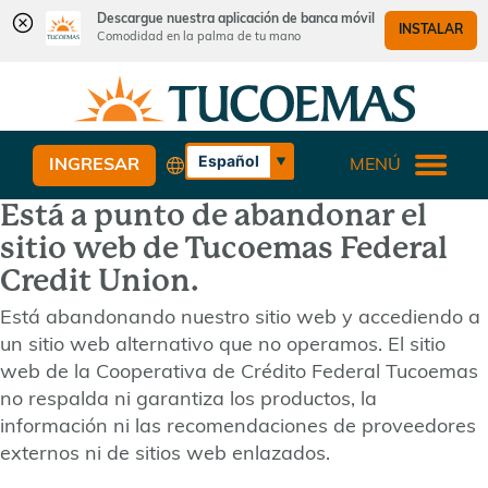
Descargue nuestra aplicación de banca móvil
INSTALAR
Comodidad en la palma de tu mano
Saltar
Saltar
¿Qué
al
al
podemos
contenido
inicio
ayudarle
de
Español
INGRESAR
MENÚ
a
sesión
English
encontrar?
Está a punto de abandonar el
de
banca
sitio web de Tucoemas Federal
web
Credit Union.
Está abandonando nuestro sitio web y accediendo a
un sitio web alternativo que no operamos. El sitio
web de la Cooperativa de Crédito Federal Tucoemas
no respalda ni garantiza los productos, la
información ni las recomendaciones de proveedores
externos ni de sitios web enlazados.