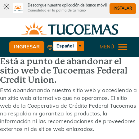
Descargue nuestra aplicación de banca móvil
INSTALAR
Comodidad en la palma de tu mano
Saltar
Saltar
¿Qué
al
al
podemos
contenido
inicio
ayudarle
de
Español
INGRESAR
MENÚ
a
sesión
English
encontrar?
Está a punto de abandonar el
de
banca
sitio web de Tucoemas Federal
web
Credit Union.
Está abandonando nuestro sitio web y accediendo a
un sitio web alternativo que no operamos. El sitio
web de la Cooperativa de Crédito Federal Tucoemas
no respalda ni garantiza los productos, la
información ni las recomendaciones de proveedores
externos ni de sitios web enlazados.