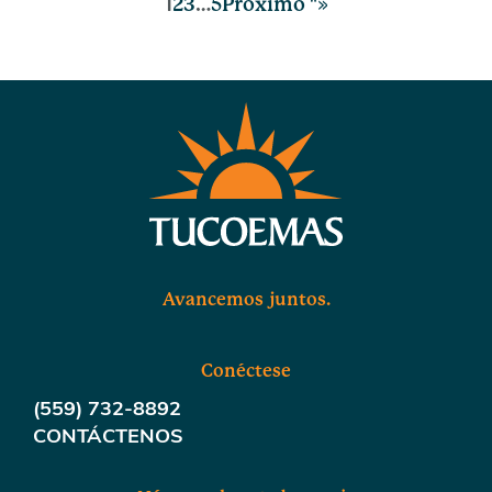
1
2
3
…
5
Próximo "»
Avancemos juntos.
Conéctese
(559) 732-8892
CONTÁCTENOS