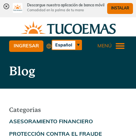
Descargue nuestra aplicación de banca móvil
INSTALAR
Comodidad en la palma de tu mano
Saltar
Saltar
¿Qué
al
al
podemos
contenido
inicio
ayudarle
de
Español
INGRESAR
MENÚ
a
sesión
English
encontrar?
de
banca
Blog
web
Categorías
ASESORAMIENTO FINANCIERO
PROTECCIÓN CONTRA EL FRAUDE