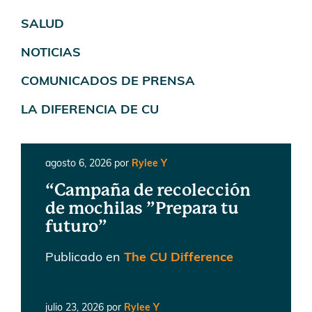
SALUD
NOTICIAS
COMUNICADOS DE PRENSA
LA DIFERENCIA DE CU
agosto 6, 2026
por
Rylee Y
“Campaña de recolección
de mochilas ”Prepara tu
futuro”
Publicado en
The CU Difference
julio 23, 2026
por
Rylee Y